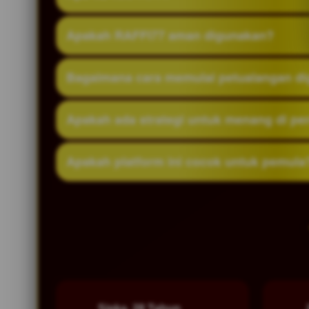
RAFFI77 adalah platform permainan digita
Apakah RAFFI77 aman digunakan?
memberikan pengalaman bermain yang seru.
Keamanan tergantung pada sistem platform, s
Bagaimana cara memulai petualangan dig
bermain.
Pengguna biasanya perlu mendaftar akun, mela
Apakah ada strategi untuk menang di pe
Permainan slot pada umumnya berbasis siste
Apakah platform ini cocok untuk pemula
bijak dapat membantu pengalaman bermain 
Ya, biasanya tersedia panduan atau mode d
Siska, 28 Tahun