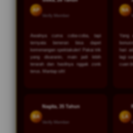
AP
NA
Verify Member
Awalnya cuma coba-coba, tapi
Yang 
ternyata beneran bisa dapet
bonusn
kemenangan spektakuler! Pakai trik
hari a
yang disaranin, main jadi lebih
lagi s
terarah dan hasilnya nggak zonk
cuan ti
terus. Mantap sih!
Nagita, 35 Tahun
BA
LA
Verify Member