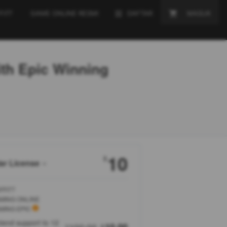
FI77
GAME ONLINE RESMI
DAFTAR
MASUK
th Epic Winning
10
$
ar License
88
lar License
$
SELECTED
luded:
FFI77
luded:
I77 Dari vibes santuy sampai momen
MING ONLINE
luded:
MING EPIC
n jantung deg-degan, gaming RAFFI 77
r dengan sensasi dana caplex masuk
tend support to 12
$
$