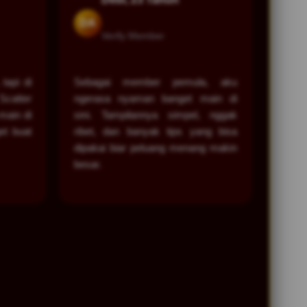
DA
Verify Member
tapi di
Sebagai member pemula, aku
Scatter
ngerasa nyaman banget main di
main di
sini. Tampilannya simpel, nggak
et buat
ribet, dan banyak tips yang bisa
dipakai biar peluang menang makin
besar.