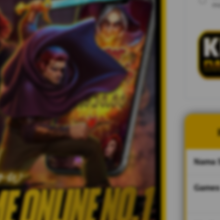
yang 
mo
V
i
e
w
l
i
c
e
n
s
e
d
e
t
Nama S
a
i
Games
l
s