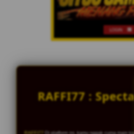
LOGIN
RAFFI77 : Spect
RAFFI77
Di platform ini, kamu nggak cuma main ka