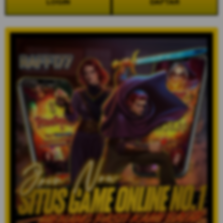
LOGIN
DAFTAR