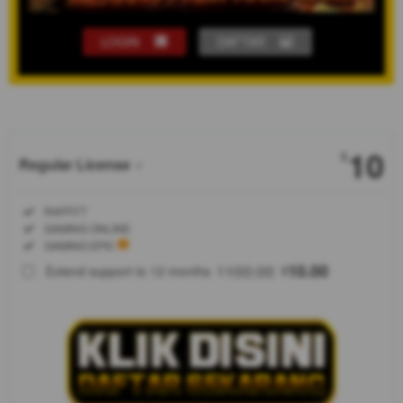
LOGIN
DAFTAR
Show More
10
$
Regular License
Regular
Included:
RAFFI77
License
Included:
GAMING ONLINE
SELECTED
Included:
GAMING EPIC
88
$
100.00
10.00
Extend support to 12 months
$
$
RAFFI77
Dari vibes
santuy
sampai
momen
bikin
jantung