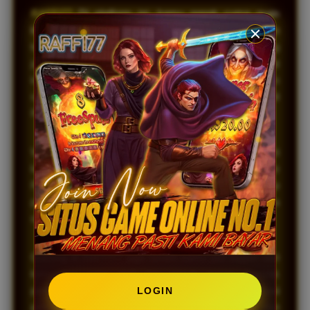
RAFFI77
Di platform ini, kamu nggak cuma main
kamu diajak menjelajah. Banyak pilihan game dengan
tema unik, fitur bonus melimpah, hingga peluang
jackpot yang bikin mata melek. Cocok banget buat
kamu yang suka tantangan dan ingin merasakan
sensasi “hampir menang jadi menang beneran di
RAFFI 77.
Walaupun berbasis keberuntungan, bukan berarti
kamu nggak bisa main cerdas. Atur modal, pilih game
RAFFI77 yang sesuai gaya kamu, dan nikmati setiap
prosesnya. Ingat, petualangan digital itu bukan cuma
soal hasil, tapi juga perjalanan serunya.
Gabung di RAFFI77 juga berarti kamu jadi bagian dari
komunitas yang aktif dan penuh energi. Banyak
LOGIN
pemain berbagi cerita kemenangan, tips, sampai
pengalaman unik yang bikin kamu makin betah dan