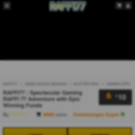
RAFFI77
GAME MUDAH MENANG
SCATTER EPIC
GAMING EPIC
RAFFI77 : Spectacular Gaming
10
$
RAFFI 77 Adventure with Epic
Winning Funds
By
RAFFI77
8888
sales
Kemenangan Super