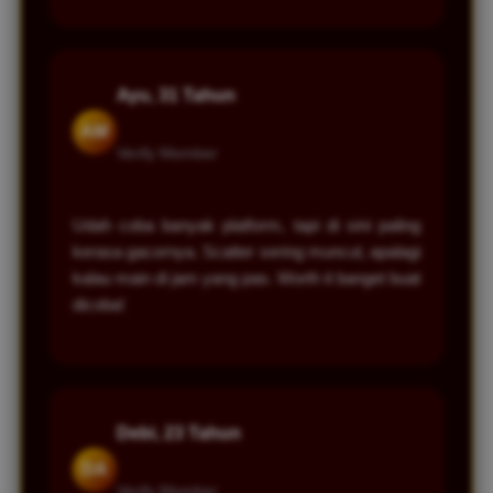
Ayu, 31 Tahun
AM
Verify Member
Udah coba banyak platform, tapi di sini paling
kerasa gacornya. Scatter sering muncul, apalagi
kalau main di jam yang pas. Worth it banget buat
dicoba!
Debi, 23 Tahun
DA
Verify Member