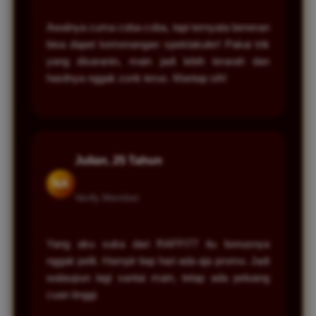
Awalnya cuma coba-coba, tapi ternyata beneran
bisa dapet kemenangan spektakuler! Pakai trik
yang disaranin, main jadi lebih terarah dan
hasilnya nggak zonk terus. Mantap sih!
Julian, 25 Tahun
NA
Verify Member
Yang aku suka dari RAFFI77 itu bonusnya
nggak pelit. Hampir tiap hari ada aja promo. Jadi
walaupun lagi santai main, tetap ada peluang
cuan tinggi.