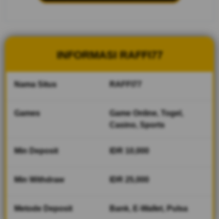
deg-
degan,
gaming
RAFFI 77
Hadir
INFORMASI RAFFI77
dengan
sensasi
dana
Nama Situs
RAFFI77
caplex
masuk
yang lagi
Games
Game Online, Togel,
viral
Casino, Sports
sekarang!
Min Deposit
IDR 10,000
V
i
e
Min Withdraw
IDR 25,000
w
l
i
Metode Deposit
Bank, E-Wallet, Pulsa
c