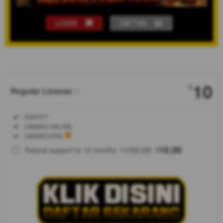
LOGIN
DAFTAR
Show More
10
$
Regular License
Regular
Included:
RAFFI77
License
Included:
GAMING ONLINE
SELECTED
Included:
GAMING EPIC
88
$
100.00
10.00
Extend support to 12 months
$
$
RAFFI77
Dari vibes
santuy
sampai
momen
bikin
jantung