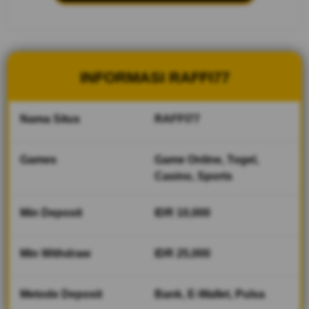
deg-
degan,
gaming
RAFFI 77
Hadir
INFORMASI RAFFI77
dengan
sensasi
dana
Nama Situs
RAFFI77
caplex
masuk
yang lagi
Games
Game Online, Togel,
viral
Casino, Sports
sekarang!
Min Deposit
IDR 10,000
V
i
e
Min Withdraw
IDR 25,000
w
l
i
Metode Deposit
Bank, E-Wallet, Pulsa
c