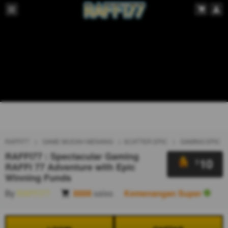
RAFFI77
GAME MUDAH MENANG
SCATTER EPIC
GAMING EPIC
RAFFI77 : Spectacular Gaming
10
$
RAFFI 77 Adventure with Epic
Winning Funds
By
RAFFI77
8888
sales
Kemenangan Super