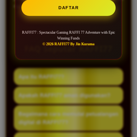
nggak ngerasa sendirian.
DAFTAR
RAFFI77 : Spectacular Gaming RAFFI 77 Adventure with Epic
Winning Funds
© 2026 RAFFI77 By Jin Kurama
FAQ Seputar RAFFI77
Apa itu RAFFI77?
RAFFI77 adalah platform permainan digital
Apakah RAFFI77 aman digunakan?
yang menawarkan berbagai jenis
permainan slot dengan tema menarik dan
Keamanan tergantung pada sistem
Bagaimana cara memulai petualangan
fitur interaktif untuk memberikan
platform, seperti enkripsi data dan
digital di RAFFI77?
pengalaman bermain yang seru.
kebijakan privasi. Pastikan pengguna
memahami syarat dan ketentuan sebelum
Pengguna biasanya perlu mendaftar akun,