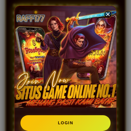
RAFFI77
Di platform ini, kamu nggak cuma main
kamu diajak menjelajah. Banyak pilihan game dengan
tema unik, fitur bonus melimpah, hingga peluang
jackpot yang bikin mata melek. Cocok banget buat
kamu yang suka tantangan dan ingin merasakan
sensasi “hampir menang jadi menang beneran di
RAFFI 77.
Walaupun berbasis keberuntungan, bukan berarti
kamu nggak bisa main cerdas. Atur modal, pilih game
RAFFI77 yang sesuai gaya kamu, dan nikmati setiap
prosesnya. Ingat, petualangan digital itu bukan cuma
soal hasil, tapi juga perjalanan serunya.
Gabung di RAFFI77 juga berarti kamu jadi bagian dari
komunitas yang aktif dan penuh energi. Banyak
LOGIN
pemain berbagi cerita kemenangan, tips, sampai
pengalaman unik yang bikin kamu makin betah dan